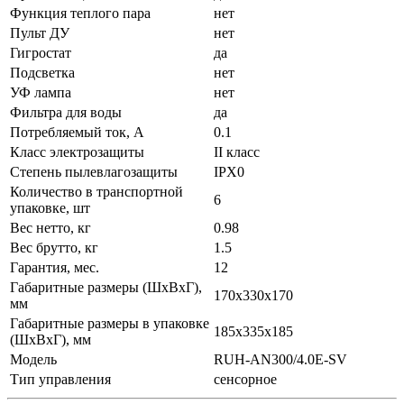
Функция теплого пара
нет
Пульт ДУ
нет
Гигростат
да
Подсветка
нет
УФ лампа
нет
Фильтра для воды
да
Потребляемый ток, А
0.1
Класс электрозащиты
II класс
Степень пылевлагозащиты
IPX0
Количество в транспортной
6
упаковке, шт
Вес нетто, кг
0.98
Вес брутто, кг
1.5
Гарантия, мес.
12
Габаритные размеры (ШxВxГ),
170x330x170
мм
Габаритные размеры в упаковке
185x335x185
(ШxВxГ), мм
Модель
RUH-AN300/4.0E-SV
Тип управления
сенсорное