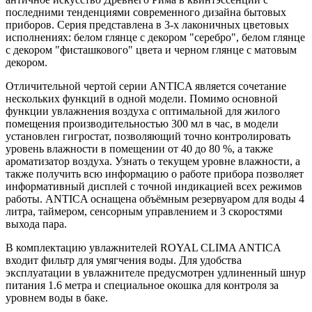
последними тенденциями современного дизайна бытовых
приборов. Серия представлена в 3-х лаконичных цветовых
исполнениях: белом глянце с декором "серебро", белом глянце
с декором "фисташкового" цвета и черном глянце с матовым
декором.
Отличительной чертой серии ANTICA является сочетание
нескольких функций в одной модели. Помимо основной
функции увлажнения воздуха с оптимальной для жилого
помещения производительностью 300 мл в час, в модели
установлен гигростат, позволяющий точно контролировать
уровень влажности в помещении от 40 до 80 %, а также
ароматизатор воздуха. Узнать о текущем уровне влажности, а
также получить всю информацию о работе прибора позволяет
информативный дисплей с точной индикацией всех режимов
работы. ANTICA оснащена объёмным резервуаром для воды 4
литра, таймером, сенсорным управлением и 3 скоростями
выхода пара.
В комплектацию увлажнителей ROYAL CLIMA ANTICA
входит фильтр для умягчения воды. Для удобства
эксплуатации в увлажнителе предусмотрен удлиненный шнур
питания 1.6 метра и специальное окошка для контроля за
уровнем воды в баке.