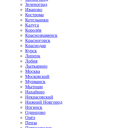
Зеленоград
Иваново
Кострома
Котельники
Калуга
Королёв
Краснознаменск
Красногорск
Краснодар
Курск
Липецк
Лобня
Лыткарино
Москва
Московский
Мурманск
Мытищи
Нахабино
Некрасовский
Нижний Новгород
Ногинск
Одинцово
Орёл
Пенза
Петрозаводск