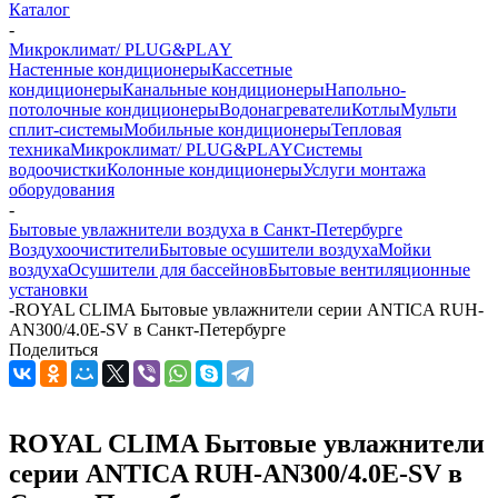
Каталог
-
Микроклимат/ PLUG&PLAY
Настенные кондиционеры
Кассетные
кондиционеры
Канальные кондиционеры
Напольно-
потолочные кондиционеры
Водонагреватели
Котлы
Мульти
сплит-системы
Мобильные кондиционеры
Тепловая
техника
Микроклимат/ PLUG&PLAY
Системы
водоочистки
Колонные кондиционеры
Услуги монтажа
оборудования
-
Бытовые увлажнители воздуха в Санкт-Петербурге
Воздухоочистители
Бытовые осушители воздуха
Мойки
воздуха
Осушители для бассейнов
Бытовые вентиляционные
установки
-
ROYAL CLIMA Бытовые увлажнители серии ANTICA RUH-
AN300/4.0E-SV в Санкт-Петербурге
Поделиться
ROYAL CLIMA Бытовые увлажнители
серии ANTICA RUH-AN300/4.0E-SV в