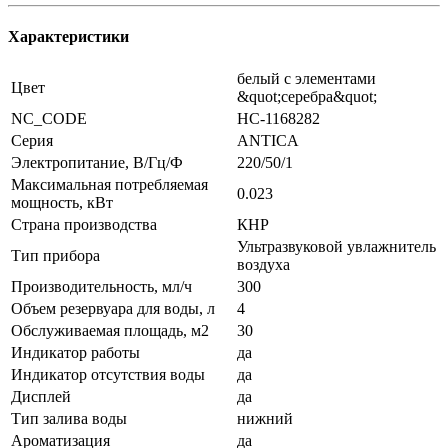
Характеристики
белый с элементами
Цвет
&quot;серебра&quot;
NC_CODE
НС-1168282
Серия
ANTICA
Электропитание, В/Гц/Ф
220/50/1
Максимальная потребляемая
0.023
мощность, кВт
Страна производства
КНР
Ультразвуковой увлажнитель
Тип прибора
воздуха
Производительность, мл/ч
300
Объем резервуара для воды, л
4
Обслуживаемая площадь, м2
30
Индикатор работы
да
Индикатор отсутствия воды
да
Дисплей
да
Тип залива воды
нижний
Ароматизация
да