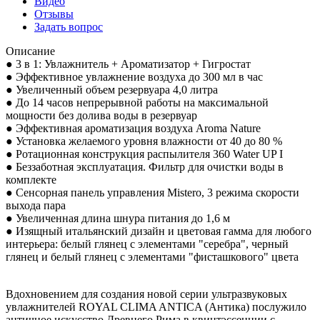
Видео
Отзывы
Задать вопрос
Описание
● 3 в 1: Увлажнитель + Ароматизатор + Гигростат
● Эффективное увлажнение воздуха до 300 мл в час
● Увеличенный объем резервуара 4,0 литра
● До 14 часов непрерывной работы на максимальной
мощности без долива воды в резервуар
● Эффективная ароматизация воздуха Aroma Nature
● Установка желаемого уровня влажности от 40 до 80 %
● Ротационная конструкция распылителя 360 Water UP I
● Беззаботная эксплуатация. Фильтр для очистки воды в
комплекте
● Сенсорная панель управления Mistero, 3 режима скорости
выхода пара
● Увеличенная длина шнура питания до 1,6 м
● Изящный итальянский дизайн и цветовая гамма для любого
интерьера: белый глянец с элементами "серебра", черный
глянец и белый глянец с элементами "фисташкового" цвета
Вдохновением для создания новой серии ультразвуковых
увлажнителей ROYAL CLIMA ANTICA (Антика) послужило
античное искусство Древнего Рима в квинтэссенции с