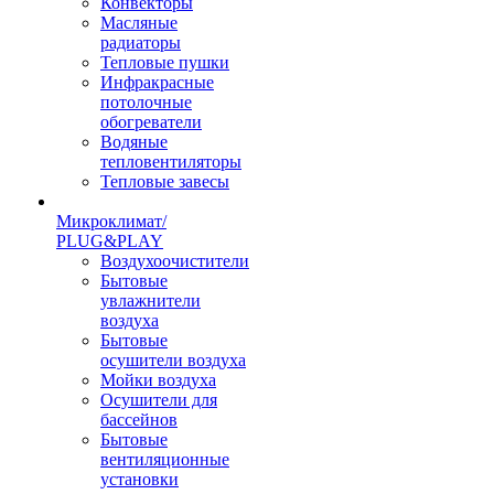
Конвекторы
Масляные
радиаторы
Тепловые пушки
Инфракрасные
потолочные
обогреватели
Водяные
тепловентиляторы
Тепловые завесы
Микроклимат/
PLUG&PLAY
Воздухоочистители
Бытовые
увлажнители
воздуха
Бытовые
осушители воздуха
Мойки воздуха
Осушители для
бассейнов
Бытовые
вентиляционные
установки