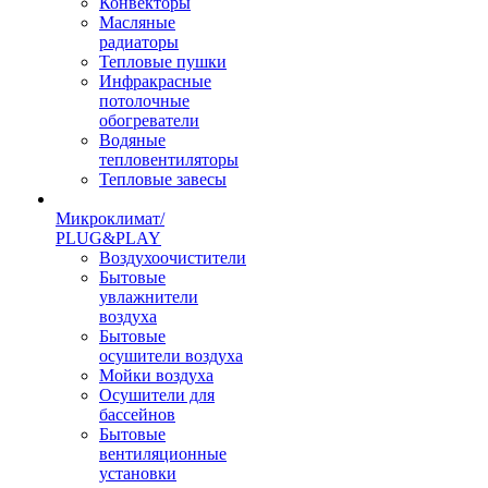
Конвекторы
Масляные
радиаторы
Тепловые пушки
Инфракрасные
потолочные
обогреватели
Водяные
тепловентиляторы
Тепловые завесы
Микроклимат/
PLUG&PLAY
Воздухоочистители
Бытовые
увлажнители
воздуха
Бытовые
осушители воздуха
Мойки воздуха
Осушители для
бассейнов
Бытовые
вентиляционные
установки