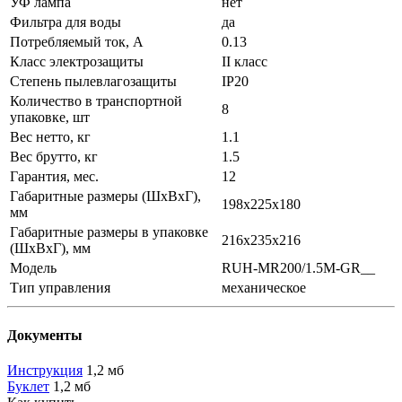
УФ лампа
нет
Фильтра для воды
да
Потребляемый ток, А
0.13
Класс электрозащиты
II класс
Степень пылевлагозащиты
IP20
Количество в транспортной
8
упаковке, шт
Вес нетто, кг
1.1
Вес брутто, кг
1.5
Гарантия, мес.
12
Габаритные размеры (ШxВxГ),
198x225x180
мм
Габаритные размеры в упаковке
216x235x216
(ШxВxГ), мм
Модель
RUH-MR200/1.5M-GR__
Тип управления
механическое
Документы
Инструкция
1,2 мб
Буклет
1,2 мб