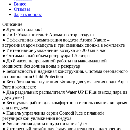
Видео
Отзывы
Задать вопрос
Описание
● Лучший подарок!
● 2 в 1: Увлажнитель + Ароматизатор воздуха
● Эффективная ароматизация воздуха Aroma Nature –
встроенная аромакапсула и три сменных спонжа в комплекте
● Интенсивное увлажнение воздуха до 200 мл в час
● Оптимальный объем резервуара 1.5 литра
● До 8 часов непрерывной работы на максимальной
мощности без долива воды в резервуар
● Безопасность и надежная конструкция. Система безопасного
использования Child Protection
● Беззаботная эксплуатация. Фильтр для умягчения воды Aqua
Pure в комплекте
● Два раздельных распылителя Water UP II Plus (выход пара из
двух ушек)
● Бесшумная работа для комфортного использования во время
сна и отдыха
● Панель управления серии Comodi luce с плавной
регулировкой увлажнения воздуха
● Увеличенная длина шнура питания 1,6 м
● Интересный дизайн для "замурррчательного" настроения.