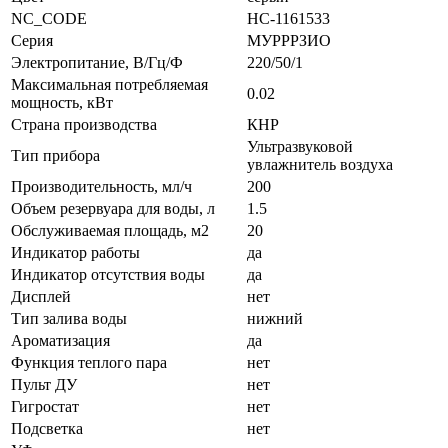
NC_CODE
НС-1161533
Серия
МУРРРЗИО
Электропитание, В/Гц/Ф
220/50/1
Максимальная потребляемая
0.02
мощность, кВт
Страна производства
КНР
Ультразвуковой
Тип прибора
увлажнитель воздуха
Производительность, мл/ч
200
Объем резервуара для воды, л
1.5
Обслуживаемая площадь, м2
20
Индикатор работы
да
Индикатор отсутствия воды
да
Дисплей
нет
Тип залива воды
нижний
Ароматизация
да
Функция теплого пара
нет
Пульт ДУ
нет
Гигростат
нет
Подсветка
нет