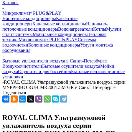
Каталог
-
Микроклимат/ PLUG&PLAY
Настенные кондиционеры
Кассетные
кондиционеры
Канальные кондиционеры
Напольно-
потолочные кондиционеры
Водонагреватели
Котлы
Мульти
сплит-системы
Мобильные кондиционеры
Тепловая
техника
Микроклимат/ PLUG&PLAY
Системы
водоочистки
Колонные кондиционеры
Услуги монтажа
оборудования
-
Бытовые увлажнители воздуха в Санкт-Петербурге
Воздухоочистители
Бытовые осушители воздуха
Мойки
воздуха
Осушители для бассейнов
Бытовые вентиляционные
установки
-
ROYAL CLIMA Ультразвуковой увлажнитель воздуха серии
МУРРРЗИО RUH-MR200/1.5M-GR в Санкт-Петербурге
Поделиться
ROYAL CLIMA Ультразвуковой
увлажнитель воздуха серии