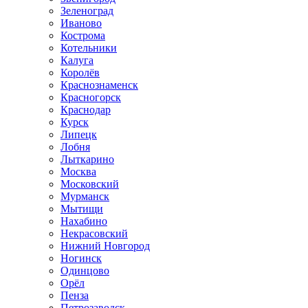
Зеленоград
Иваново
Кострома
Котельники
Калуга
Королёв
Краснознаменск
Красногорск
Краснодар
Курск
Липецк
Лобня
Лыткарино
Москва
Московский
Мурманск
Мытищи
Нахабино
Некрасовский
Нижний Новгород
Ногинск
Одинцово
Орёл
Пенза
Петрозаводск