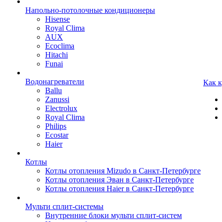
Напольно-потолочные кондиционеры
Hisense
Royal Clima
AUX
Ecoclima
Hitachi
Funai
Водонагреватели
Как 
Ballu
Zanussi
Electrolux
Royal Clima
Philips
Ecostar
Haier
Котлы
Котлы отопления Mizudo в Санкт-Петербурге
Котлы отопления Эван в Санкт-Петербурге
Котлы отопления Haier в Санкт-Петербурге
Мульти сплит-системы
Внутренние блоки мульти сплит-систем