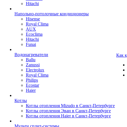
Hitachi
Напольно-потолочные кондиционеры
Hisense
Royal Clima
AUX
Ecoclima
Hitachi
Funai
Водонагреватели
Как 
Ballu
Zanussi
Electrolux
Royal Clima
Philips
Ecostar
Haier
Котлы
Котлы отопления Mizudo в Санкт-Петербурге
Котлы отопления Эван в Санкт-Петербурге
Котлы отопления Haier в Санкт-Петербурге
Мульти сплит-системы