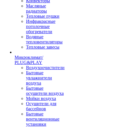
Конвекторы
Масляные
радиаторы
Тепловые пушки
Инфракрасные
потолочные
обогреватели
Водяные
тепловентиляторы
Тепловые завесы
Микроклимат/
PLUG&PLAY
Воздухоочистители
Бытовые
увлажнители
воздуха
Бытовые
осушители воздуха
Мойки воздуха
Осушители для
бассейнов
Бытовые
вентиляционные
установки