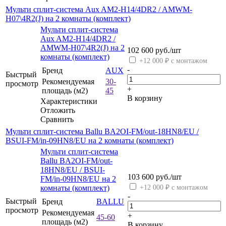
Мульти сплит-система Aux AM2-H14/4DR2 / AMWM-
H07\4R2(J) на 2 комнаты (комплект)
Мульти сплит-система
Aux AM2-H14/4DR2 /
AMWM-H07\4R2(J) на 2
102 600
руб.
/шт
комнаты (комплект)
+12 000 ₽ с монтажом
-
Бренд
AUX
Быстрый
Рекомендуемая
30-
просмотр
+
площадь (м2)
45
В корзину
Характеристики
Отложить
Сравнить
Мульти сплит-система Ballu BA2OI-FM/out-18HN8/EU /
BSUI-FM/in-09HN8/EU на 2 комнаты (комплект)
Мульти сплит-система
Ballu BA2OI-FM/out-
18HN8/EU / BSUI-
103 600
руб.
/шт
FM/in-09HN8/EU на 2
комнаты (комплект)
+12 000 ₽ с монтажом
-
Быстрый
Бренд
BALLU
просмотр
Рекомендуемая
+
45-60
площадь (м2)
В корзину