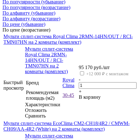
По популярности (убывание)
По популярности (возрастание)
По алфавиту (убывание)
По алфавиту (возрастание)
По цене (убывание)
По цене (возрастание)
Мульти сплит-система Royal Clima 2RMN-14HN/OUT / RCI-
TMN07HN на 2 комнаты (комплект)
Мульти сплит-система
Royal Clima 2RMN-
14HN/OUT / RCI-
TMN07HN на 2
95 170
руб.
/шт
комнаты (комплект)
+12 000 ₽ с монтажом
-
Royal
Быстрый
Бренд
Clima
просмотр
+
Рекомендуемая
30-45
В корзину
площадь (м2)
Характеристики
Отложить
Сравнить
Мульти сплит-система EcoClima CM2-CH18/4R2 / CMWM-
CH09/AA-4R2 (White) на 2 комнаты (комплект)
Мульти сплит-система