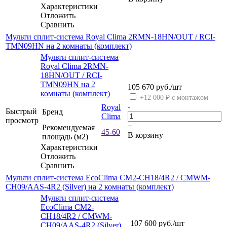
Характеристики
Отложить
Сравнить
Мульти сплит-система Royal Clima 2RMN-18HN/OUT / RCI-
TMN09HN на 2 комнаты (комплект)
Мульти сплит-система
Royal Clima 2RMN-
18HN/OUT / RCI-
TMN09HN на 2
105 670
руб.
/шт
комнаты (комплект)
+12 000 ₽ с монтажом
-
Royal
Быстрый
Бренд
Clima
просмотр
+
Рекомендуемая
45-60
В корзину
площадь (м2)
Характеристики
Отложить
Сравнить
Мульти сплит-система EcoClima CM2-CH18/4R2 / CMWM-
CH09/AAS-4R2 (Silver) на 2 комнаты (комплект)
Мульти сплит-система
EcoClima CM2-
CH18/4R2 / CMWM-
107 600
руб.
/шт
CH09/AAS-4R2 (Silver)