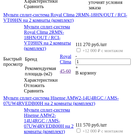
Характеристики
уточнят условия
Сравнить
заказа
Мульти сплит-система Royal Clima 2RMN-18HN/OUT / RCI-
VT09HN на 2 комнаты (комплект)
Мульти сплит-система
Royal Clima 2RMN-
18HN/OUT / RCI-
VT09HN на 2 комнаты
111 270
руб.
/шт
(комплект)
+12 000 ₽ с монтажом
-
Royal
Быстрый
Бренд
Clima
просмотр
+
Рекомендуемая
45-60
В корзину
площадь (м2)
Характеристики
Отложить
Сравнить
Мульти сплит-система Hisense AMW2-14U4RGC / AMS-
07UW4RVEDB00H на 2 комнаты (комплект)
Мульти сплит-система
Hisense AMW2-
14U4RGC / AMS-
111 570
руб.
/шт
07UW4RVEDB00H на 2
комнаты (комплект)
+12 000 ₽ с монтажом