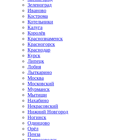
Зеленоград
Иваново
Кострома
Котельники
Калуга
Королёв
Краснознаменск
Красногорск
Краснодар
Курск
Липецк
Лобня
Лыткарино
Москва
Московский
Мурманск
Мытищи
Нахабино
Некрасовский
Нижний Новгород
Ногинск
Одинцово
Орёл
Пенза
Петрозаводск