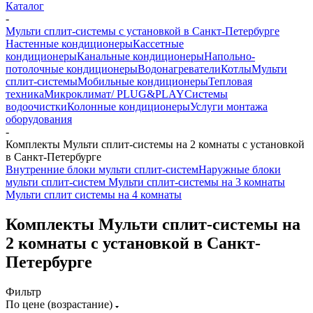
Каталог
-
Мульти сплит-системы с установкой в Санкт-Петербурге
Настенные кондиционеры
Кассетные
кондиционеры
Канальные кондиционеры
Напольно-
потолочные кондиционеры
Водонагреватели
Котлы
Мульти
сплит-системы
Мобильные кондиционеры
Тепловая
техника
Микроклимат/ PLUG&PLAY
Системы
водоочистки
Колонные кондиционеры
Услуги монтажа
оборудования
-
Комплекты Мульти сплит-системы на 2 комнаты с установкой
в Санкт-Петербурге
Внутренние блоки мульти сплит-систем
Наружные блоки
мульти сплит-систем
Мульти сплит-системы на 3 комнаты
Мульти сплит системы на 4 комнаты
Комплекты Мульти сплит-системы на
2 комнаты с установкой в Санкт-
Петербурге
Фильтр
По цене (возрастание)