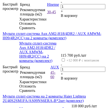
-
Быстрый
Бренд
Hisense
просмотр
Рекомендуемая
+
30-45
площадь (м2)
В корзину
Характеристики
Отложить
Сравнить
Мульти сплит-система Aux AM2-H18/4DR2 / AUX AMWM-
H09/4R2(CC) на 2 комнаты (комплект)
Мульти сплит-система
Aux AM2-H18/4DR2 /
AUX AMWM-
115 700
руб.
/шт
H09/4R2(CC) на 2
комнаты (комплект)
+12 000 ₽ с монтажом
-
Быстрый
Бренд
AUX
просмотр
Рекомендуемая
45-
+
площадь (м2)
60
В корзину
Характеристики
Отложить
Сравнить
Мульти сплит-система на 2 комнаты Haier Lightera
2U40S2SM1FA/AS09NS6ERA-B*2шт (комплект)
118 000
руб.
/шт