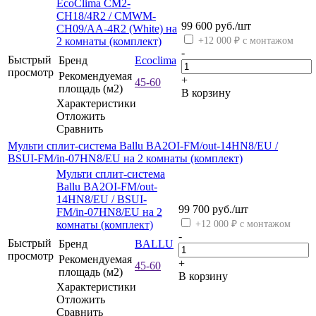
EcoClima CM2-
CH18/4R2 / CMWM-
99 600
руб.
/шт
CH09/AA-4R2 (White) на
2 комнаты (комплект)
+12 000 ₽ с монтажом
-
Быстрый
Бренд
Ecoclima
просмотр
Рекомендуемая
+
45-60
площадь (м2)
В корзину
Характеристики
Отложить
Сравнить
Мульти сплит-система Ballu BA2OI-FM/out-14HN8/EU /
BSUI-FM/in-07HN8/EU на 2 комнаты (комплект)
Мульти сплит-система
Ballu BA2OI-FM/out-
14HN8/EU / BSUI-
99 700
руб.
/шт
FM/in-07HN8/EU на 2
комнаты (комплект)
+12 000 ₽ с монтажом
-
Быстрый
Бренд
BALLU
просмотр
Рекомендуемая
+
45-60
площадь (м2)
В корзину
Характеристики
Отложить
Сравнить