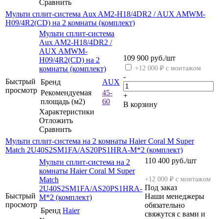
Сравнить
Мульти сплит-система Aux AM2-H18/4DR2 / AUX AMWM-
H09/4R2(CD) на 2 комнаты (комплект)
Мульти сплит-система
Aux AM2-H18/4DR2 /
AUX AMWM-
109 900
руб.
/шт
H09/4R2(CD) на 2
комнаты (комплект)
+12 000 ₽ с монтажом
-
Быстрый
Бренд
AUX
просмотр
Рекомендуемая
45-
+
площадь (м2)
60
В корзину
Характеристики
Отложить
Сравнить
Мульти сплит-система на 2 комнаты Haier Coral M Super
Match 2U40S2SM1FA/AS20PS1HRA-M*2 (комплект)
110 400
руб.
/шт
Мульти сплит-система на 2
комнаты Haier Coral M Super
Match
+12 000 ₽ с монтажом
Под заказ
2U40S2SM1FA/AS20PS1HRA-
Быстрый
Наши менеджеры
M*2 (комплект)
просмотр
обязательно
Бренд
Haier
свяжутся с вами и