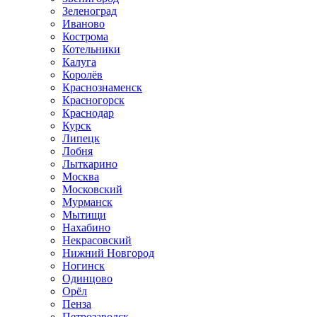
Зеленоград
Иваново
Кострома
Котельники
Калуга
Королёв
Краснознаменск
Красногорск
Краснодар
Курск
Липецк
Лобня
Лыткарино
Москва
Московский
Мурманск
Мытищи
Нахабино
Некрасовский
Нижний Новгород
Ногинск
Одинцово
Орёл
Пенза
Петрозаводск