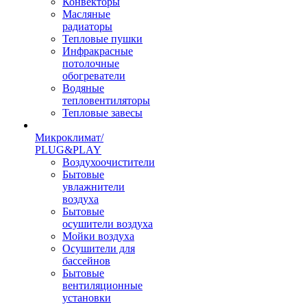
Конвекторы
Масляные
радиаторы
Тепловые пушки
Инфракрасные
потолочные
обогреватели
Водяные
тепловентиляторы
Тепловые завесы
Микроклимат/
PLUG&PLAY
Воздухоочистители
Бытовые
увлажнители
воздуха
Бытовые
осушители воздуха
Мойки воздуха
Осушители для
бассейнов
Бытовые
вентиляционные
установки