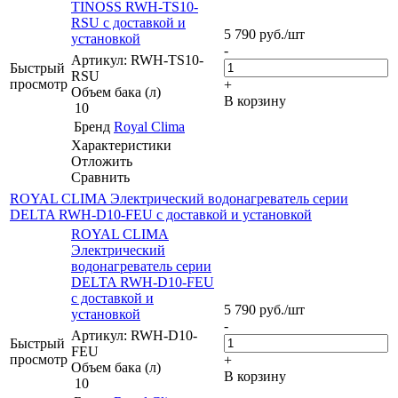
TINOSS RWH-TS10-
RSU с доставкой и
5 790
руб.
/шт
установкой
-
Артикул: RWH-TS10-
Быстрый
RSU
просмотр
+
Объем бака (л)
В корзину
10
Бренд
Royal Clima
Характеристики
Отложить
Сравнить
ROYAL CLIMA Электрический водонагреватель серии
DELTA RWH-D10-FEU с доставкой и установкой
ROYAL CLIMA
Электрический
водонагреватель серии
DELTA RWH-D10-FEU
с доставкой и
5 790
руб.
/шт
установкой
-
Артикул: RWH-D10-
Быстрый
FEU
просмотр
+
Объем бака (л)
В корзину
10