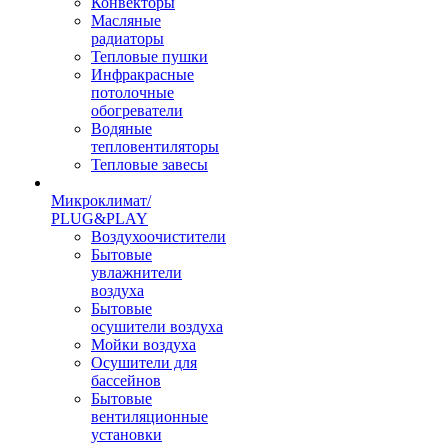
Конвекторы
Масляные
радиаторы
Тепловые пушки
Инфракрасные
потолочные
обогреватели
Водяные
тепловентиляторы
Тепловые завесы
Микроклимат/
PLUG&PLAY
Воздухоочистители
Бытовые
увлажнители
воздуха
Бытовые
осушители воздуха
Мойки воздуха
Осушители для
бассейнов
Бытовые
вентиляционные
установки