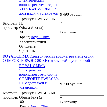
Электрический
водонагреватель серии
VITA RWH-VT30-FE с
доставкой и установкой
9 490
руб.
/шт
-
Артикул: RWH-VT30-
Быстрый
FE
просмотр
Объем бака (л)
+
30
В корзину
Бренд
Royal Clima
Характеристики
Отложить
Сравнить
ROYAL CLIMA Электрический водонагреватель серии
COMFORTE RWH-С80-RE с доставкой и установкой
ROYAL CLIMA
Электрический
водонагреватель серии
COMFORTE RWH-С80-
RE с доставкой и
9 790
руб.
/шт
установкой
-
Быстрый
Артикул: RWH-С80-RE
просмотр
Объем бака (л)
+
80
В корзину
Бренд
Royal Clima