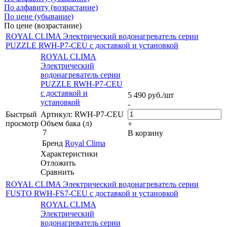
По алфавиту (возрастание)
По цене (убывание)
По цене (возрастание)
ROYAL CLIMA Электрический водонагреватель cерии
PUZZLE RWH-P7-CEU с доставкой и установкой
ROYAL CLIMA
Электрический
водонагреватель cерии
PUZZLE RWH-P7-CEU
с доставкой и
5 490
руб.
/шт
установкой
-
Быстрый
Артикул: RWH-P7-CEU
просмотр
Объем бака (л)
+
7
В корзину
Бренд
Royal Clima
Характеристики
Отложить
Сравнить
ROYAL CLIMA Электрический водонагреватель серии
FUSTO RWH-FS7-CEU с доставкой и установкой
ROYAL CLIMA
Электрический
водонагреватель серии