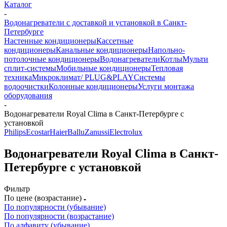
Каталог
-
Водонагреватели с доставкой и установкой в Санкт-
Петербурге
Настенные кондиционеры
Кассетные
кондиционеры
Канальные кондиционеры
Напольно-
потолочные кондиционеры
Водонагреватели
Котлы
Мульти
сплит-системы
Мобильные кондиционеры
Тепловая
техника
Микроклимат/ PLUG&PLAY
Системы
водоочистки
Колонные кондиционеры
Услуги монтажа
оборудования
-
Водонагреватели Royal Clima в Санкт-Петербурге с
установкой
Philips
Ecostar
Haier
Ballu
Zanussi
Electrolux
Водонагреватели Royal Clima в Санкт-
Петербурге с установкой
Фильтр
По цене (возрастание)
По популярности (убывание)
По популярности (возрастание)
По алфавиту (убывание)