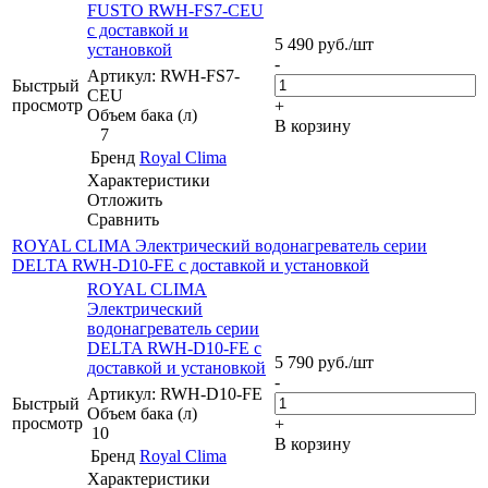
FUSTO RWH-FS7-CEU
с доставкой и
5 490
руб.
/шт
установкой
-
Артикул: RWH-FS7-
Быстрый
CEU
просмотр
+
Объем бака (л)
В корзину
7
Бренд
Royal Clima
Характеристики
Отложить
Сравнить
ROYAL CLIMA Электрический водонагреватель серии
DELTA RWH-D10-FE с доставкой и установкой
ROYAL CLIMA
Электрический
водонагреватель серии
DELTA RWH-D10-FE с
5 790
руб.
/шт
доставкой и установкой
-
Артикул: RWH-D10-FE
Быстрый
Объем бака (л)
просмотр
+
10
В корзину
Бренд
Royal Clima
Характеристики