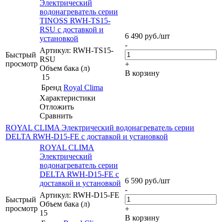
Электрический
водонагреватель cерии
TINOSS RWH-TS15-
RSU с доставкой и
6 490
руб.
/шт
установкой
-
Артикул: RWH-TS15-
Быстрый
RSU
просмотр
+
Объем бака (л)
В корзину
15
Бренд
Royal Clima
Характеристики
Отложить
Сравнить
ROYAL CLIMA Электрический водонагреватель серии
DELTA RWH-D15-FE с доставкой и установкой
ROYAL CLIMA
Электрический
водонагреватель серии
DELTA RWH-D15-FE с
6 590
руб.
/шт
доставкой и установкой
-
Артикул: RWH-D15-FE
Быстрый
Объем бака (л)
просмотр
+
15
В корзину