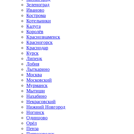
Зеленоград
Иваново
Кострома
Котельники
Калуга
Королёв
Краснознаменск
Красногорск
Краснодар
Курск
Липецк
Лобня
Лыткарино
Москва
Московский
Мурманск
Мытищи
Нахабино
Некрасовский
Нижний Новгород
Ногинск
Одинцово
Орёл
Пенза
Петрозаводск