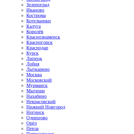
Зеленоград
Иваново
Кострома
Котельники
Калуга
Королёв
Краснознаменск
Красногорск
Краснодар
Курск
Липецк
Лобня
Лыткарино
Москва
Московский
Мурманск
Мытищи
Нахабино
Некрасовский
Нижний Новгород
Ногинск
Одинцово
Орёл
Пенза
Петрозаводск