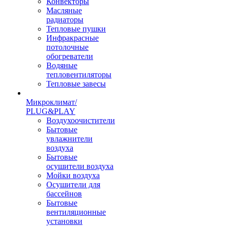
Конвекторы
Масляные
радиаторы
Тепловые пушки
Инфракрасные
потолочные
обогреватели
Водяные
тепловентиляторы
Тепловые завесы
Микроклимат/
PLUG&PLAY
Воздухоочистители
Бытовые
увлажнители
воздуха
Бытовые
осушители воздуха
Мойки воздуха
Осушители для
бассейнов
Бытовые
вентиляционные
установки